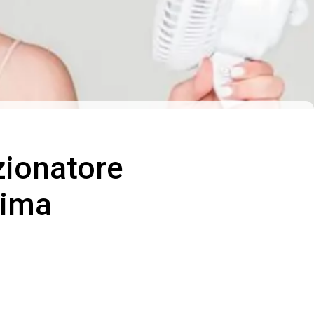
zionatore
lima