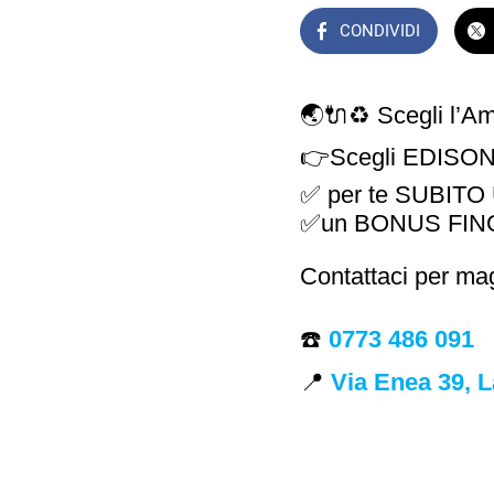
CONDIVIDI
🌏🔌♻️ Scegli l’Amb
👉Scegli EDIS
✅ per te SUBITO
✅un BONUS FINO A
Contattaci per ma
☎️
0773 486 091
📍
Via Enea 39, L